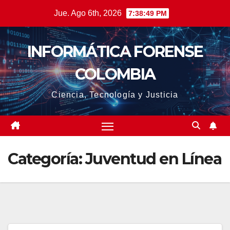
Saltar
Jue. Ago 6th, 2026
7:38:51 PM
al
contenido
INFORMÁTICA FORENSE
COLOMBIA
Ciencia, Tecnología y Justicia
Categoría:
Juventud en Línea