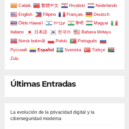
Català
繁體中文
Hrvatski
Nederlands
English
Filipino
Français
Deutsch
Ōlelo Hawaiʻi
עִבְרִית
हिन्दी
Magyar
Italiano
日本語
한국어
Bahasa Melayu
Norsk bokmål
Polski
Português
Русский
Español
Svenska
Türkçe
Zulu
Últimas Entradas
La evolución de la privacidad digital y la
ciberseguridad moderna