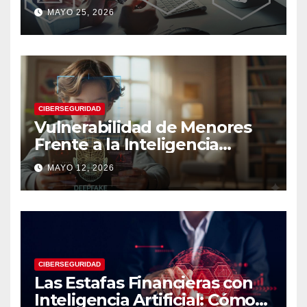
moderna
MAYO 25, 2026
CIBERSEGURIDAD
Vulnerabilidad de Menores
Frente a la Inteligencia
Artificial: Riesgos Digitales,
MAYO 12, 2026
Manipulación y Protección
Tecnológica
CIBERSEGURIDAD
Las Estafas Financieras con
Inteligencia Artificial: Cómo