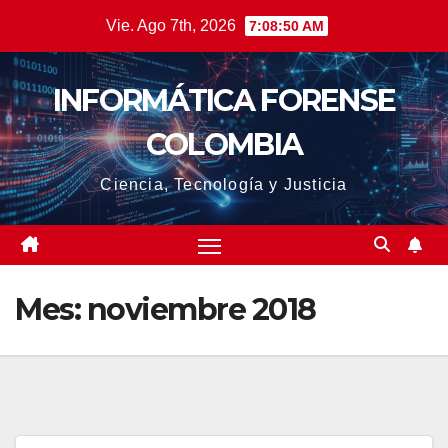
Saltar
Vie. Ago 7th, 2026
7:08:51 AM
al
contenido
INFORMÁTICA FORENSE
COLOMBIA
Ciencia, Tecnología y Justicia
Mes:
noviembre 2018