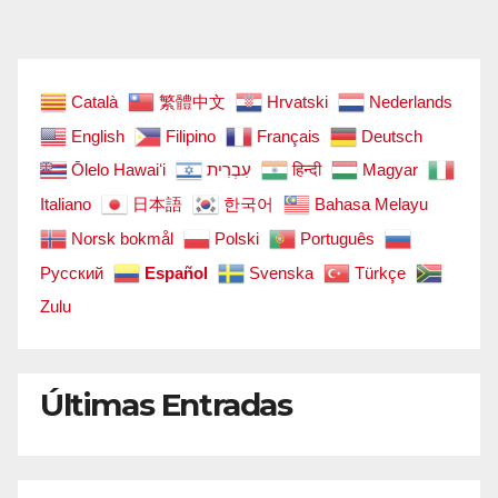
Català
繁體中文
Hrvatski
Nederlands
English
Filipino
Français
Deutsch
Ōlelo Hawaiʻi
עִבְרִית
हिन्दी
Magyar
Italiano
日本語
한국어
Bahasa Melayu
Norsk bokmål
Polski
Português
Русский
Español
Svenska
Türkçe
Zulu
Últimas Entradas