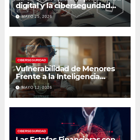
digital y la ciberseguridad
moderna
MAYO 25, 2026
CIBERSEGURIDAD
Vulnerabilidad de Menores
Frente a la Inteligencia
Artificial: Riesgos Digitales,
MAYO 12, 2026
Manipulación y Protección
Tecnológica
CIBERSEGURIDAD
Las Estafas Financieras con