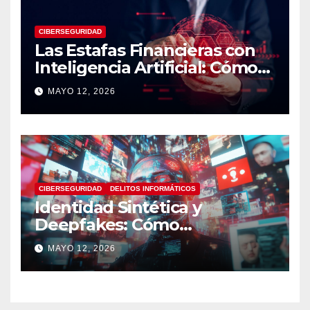
CIBERSEGURIDAD
Las Estafas Financieras con
Inteligencia Artificial: Cómo
Operan, Cómo Detectarlas y
MAYO 12, 2026
Cómo Protegerse
CIBERSEGURIDAD
DELITOS INFORMÁTICOS
Identidad Sintética y
Deepfakes: Cómo
Detectarlos y Qué
MAYO 12, 2026
Herramientas Utilizar en
Investigaciones Digitales