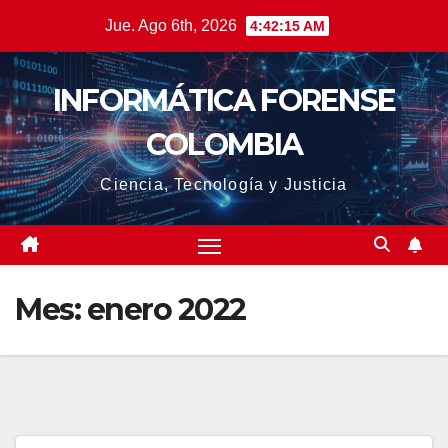
Saltar
Jue. Ago 6th, 2026
4:42:16 AM
al
contenido
INFORMÁTICA FORENSE
COLOMBIA
Ciencia, Tecnología y Justicia
Mes:
enero 2022