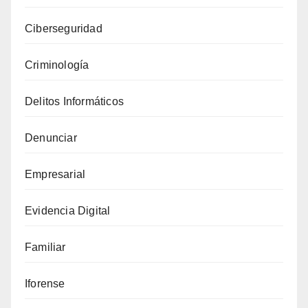
que
Ciberseguridad
aprovecha
la
Criminología
verificación
de
Delitos Informáticos
firmas
de
Denunciar
Microsoft
Empresarial
Evidencia Digital
Familiar
Iforense