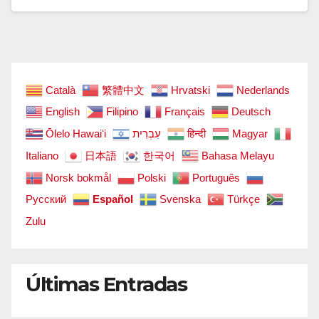
Català
繁體中文
Hrvatski
Nederlands
English
Filipino
Français
Deutsch
Ōlelo Hawaiʻi
עִבְרִית
हिन्दी
Magyar
Italiano
日本語
한국어
Bahasa Melayu
Norsk bokmål
Polski
Português
Русский
Español
Svenska
Türkçe
Zulu
Últimas Entradas