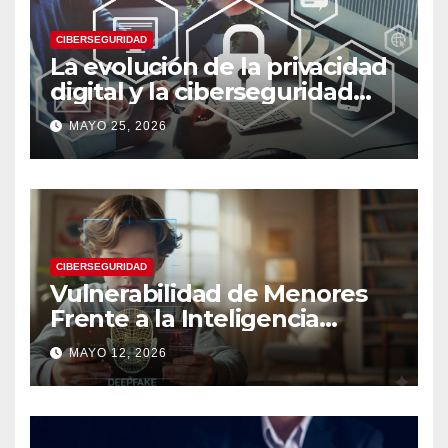
CIBERSEGURIDAD
La evolución de la privacidad
digital y la ciberseguridad
moderna
MAYO 25, 2026
CIBERSEGURIDAD
Vulnerabilidad de Menores
Frente a la Inteligencia
Artificial: Riesgos Digitales,
MAYO 12, 2026
Manipulación y Protección
Tecnológica