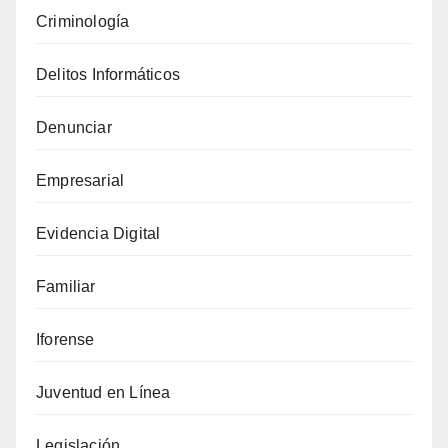
los
Criminología
llamados
smart
Delitos Informáticos
contract
para
Denunciar
robar
Empresarial
fondos
Evidencia Digital
Familiar
Iforense
Juventud en Línea
Legislación