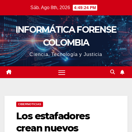
Saltar
Sáb. Ago 8th, 2026
4:49:26 PM
al
contenido
INFORMÁTICA FORENSE
COLOMBIA
Ciencia, Tecnología y Justicia
CIBERNOTICIAS
Los estafadores
crean nuevos