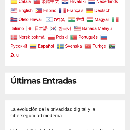
Català
繁體中文
Hrvatski
Nederlands
English
Filipino
Français
Deutsch
Ōlelo Hawaiʻi
עִבְרִית
हिन्दी
Magyar
Italiano
日本語
한국어
Bahasa Melayu
Norsk bokmål
Polski
Português
Русский
Español
Svenska
Türkçe
Zulu
Últimas Entradas
La evolución de la privacidad digital y la
ciberseguridad moderna