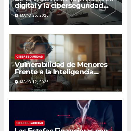
digital y la ciberseguridad
moderna
MAYO 25, 2026
CIBERSEGURIDAD
Vulnerabilidad de Menores
Frente a la Inteligencia
Artificial: Riesgos Digitales,
MAYO 12, 2026
Manipulación y Protección
Tecnológica
CIBERSEGURIDAD
Las Estafas Financieras con