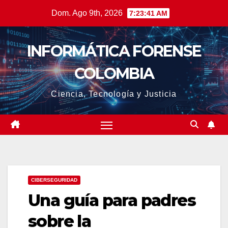
Saltar
Dom. Ago 9th, 2026
7:23:42 AM
al
contenido
INFORMÁTICA FORENSE
COLOMBIA
Ciencia, Tecnología y Justicia
CIBERSEGURIDAD
Una guía para padres
sobre la