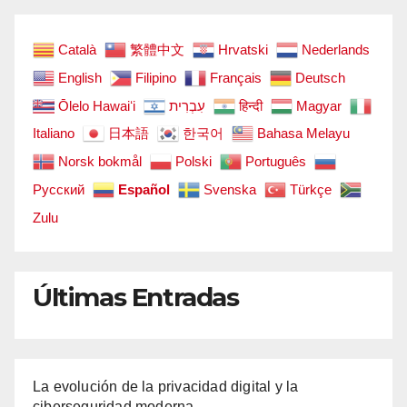
Català
繁體中文
Hrvatski
Nederlands
English
Filipino
Français
Deutsch
Ōlelo Hawaiʻi
עִבְרִית
हिन्दी
Magyar
Italiano
日本語
한국어
Bahasa Melayu
Norsk bokmål
Polski
Português
Русский
Español
Svenska
Türkçe
Zulu
Últimas Entradas
La evolución de la privacidad digital y la
ciberseguridad moderna