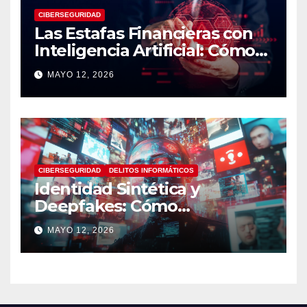
CIBERSEGURIDAD
Las Estafas Financieras con
Inteligencia Artificial: Cómo
Operan, Cómo Detectarlas y
MAYO 12, 2026
Cómo Protegerse
CIBERSEGURIDAD
DELITOS INFORMÁTICOS
Identidad Sintética y
Deepfakes: Cómo
Detectarlos y Qué
MAYO 12, 2026
Herramientas Utilizar en
Investigaciones Digitales