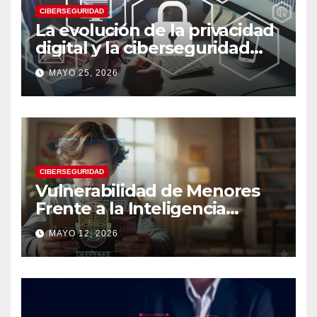
CIBERSEGURIDAD
La evolución de la privacidad
digital y la ciberseguridad
moderna
MAYO 25, 2026
CIBERSEGURIDAD
Vulnerabilidad de Menores
Frente a la Inteligencia
Artificial: Riesgos Digitales,
MAYO 12, 2026
Manipulación y Protección
Tecnológica