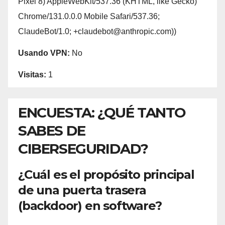
Pixel 8) AppleWebKit/537.36 (KHTML, like Gecko)
Chrome/131.0.0.0 Mobile Safari/537.36;
ClaudeBot/1.0; +claudebot@anthropic.com))
Usando VPN:
No
Visitas:
1
ENCUESTA: ¿QUÉ TANTO
SABES DE
CIBERSEGURIDAD?
¿Cuál es el propósito principal
de una puerta trasera
(backdoor) en software?