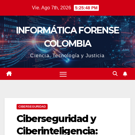
Saltar
Vie. Ago 7th, 2026
5:25:49 PM
al
contenido
INFORMÁTICA FORENSE
COLOMBIA
Ciencia, Tecnología y Justicia
CIBERSEGURIDAD
Ciberseguridad y
Ciberinteligencia: