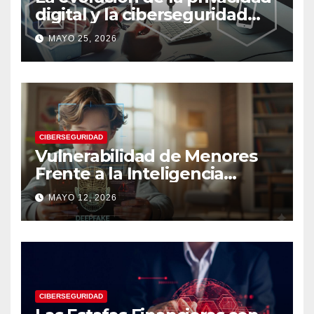
digital y la ciberseguridad
moderna
MAYO 25, 2026
CIBERSEGURIDAD
Vulnerabilidad de Menores
Frente a la Inteligencia
Artificial: Riesgos Digitales,
MAYO 12, 2026
Manipulación y Protección
Tecnológica
CIBERSEGURIDAD