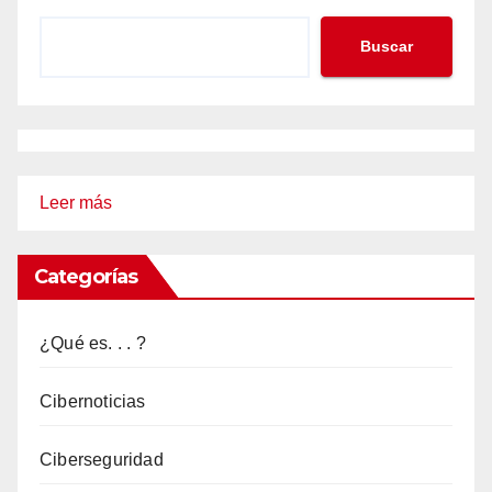
Buscar
:
Leer más
ASÍ
HACKEAN
Categorías
WHATSAPP
EN
¿Qué es. . . ?
APENAS
UNOS
Cibernoticias
MINUTOS
Ciberseguridad