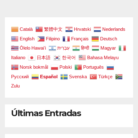
de
entradas
Català
繁體中文
Hrvatski
Nederlands
English
Filipino
Français
Deutsch
Ōlelo Hawaiʻi
עִבְרִית
हिन्दी
Magyar
Italiano
日本語
한국어
Bahasa Melayu
Norsk bokmål
Polski
Português
Русский
Español
Svenska
Türkçe
Zulu
Últimas Entradas