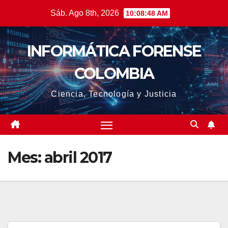
Saltar
Sáb. Ago 8th, 2026
10:08:50 AM
al
contenido
INFORMÁTICA FORENSE
COLOMBIA
Ciencia, Tecnología y Justicia
Mes:
abril 2017