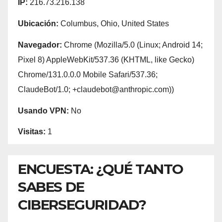
IP:
216.73.216.138
Ubicación:
Columbus, Ohio, United States
Navegador:
Chrome (Mozilla/5.0 (Linux; Android 14;
Pixel 8) AppleWebKit/537.36 (KHTML, like Gecko)
Chrome/131.0.0.0 Mobile Safari/537.36;
ClaudeBot/1.0; +claudebot@anthropic.com))
Usando VPN:
No
Visitas:
1
ENCUESTA: ¿QUÉ TANTO
SABES DE
CIBERSEGURIDAD?