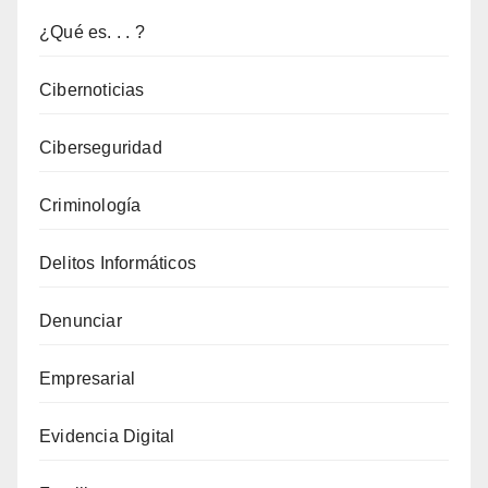
puede
¿Qué es. . . ?
ser
la
Cibernoticias
negligencia
Ciberseguridad
en
la
Criminología
privacidad
de
Delitos Informáticos
los
datos
Denunciar
por
Empresarial
parte
de
Evidencia Digital
los
profesionales