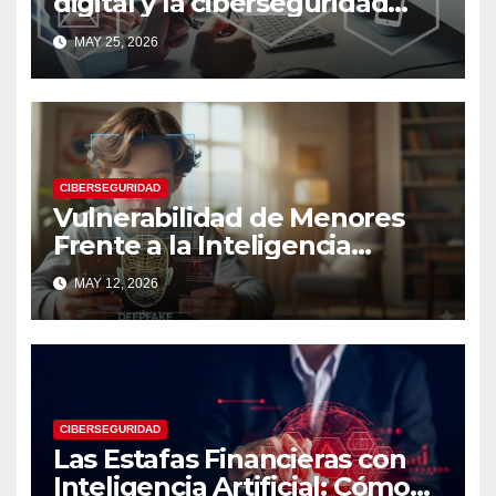
digital y la ciberseguridad
moderna
MAY 25, 2026
CIBERSEGURIDAD
Vulnerabilidad de Menores
Frente a la Inteligencia
Artificial: Riesgos Digitales,
MAY 12, 2026
Manipulación y Protección
Tecnológica
CIBERSEGURIDAD
Las Estafas Financieras con
Inteligencia Artificial: Cómo