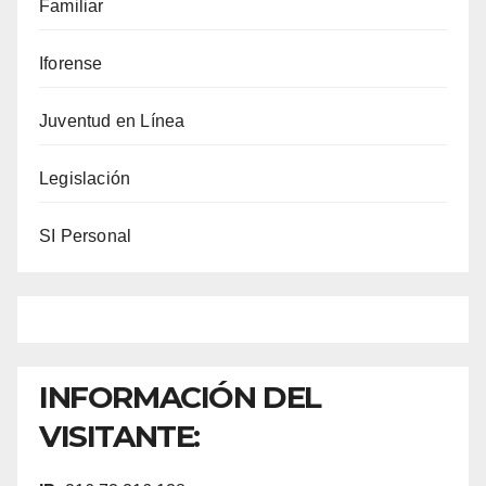
Familiar
de
la
Iforense
salud?
Juventud en Línea
Legislación
SI Personal
INFORMACIÓN DEL
VISITANTE: