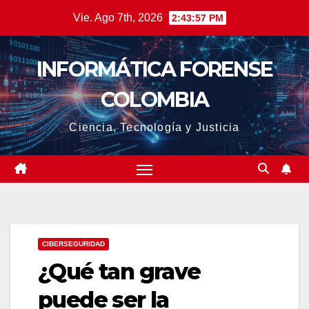
Saltar
Vie. Ago 7th, 2026
2:43:58 PM
al
contenido
INFORMÁTICA FORENSE
COLOMBIA
Ciencia, Tecnología y Justicia
CIBERSEGURIDAD
¿Qué tan grave
puede ser la