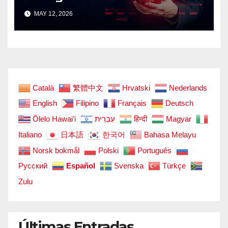
Operan, Cómo Detectarlas y
MAY 12, 2026
Cómo Protegerse
Català
繁體中文
Hrvatski
Nederlands
English
Filipino
Français
Deutsch
Ōlelo Hawaiʻi
עִבְרִית
हिन्दी
Magyar
Italiano
日本語
한국어
Bahasa Melayu
Norsk bokmål
Polski
Português
Русский
Español
Svenska
Türkçe
Zulu
Últimas Entradas