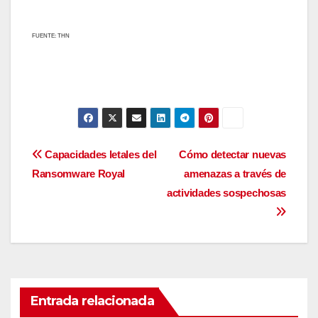
FUENTE: THN
Navegación
Capacidades letales del
Cómo detectar nuevas
Ransomware Royal
amenazas a través de
de
actividades sospechosas
entradas
Entrada relacionada