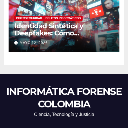
CIBERSEGURIDAD
DELITOS INFORMÁTICOS
Identidad Sintética y
Deepfakes: Cómo
Detectarlos y Qué
MAYO 12, 2026
Herramientas Utilizar en
Investigaciones Digitales
INFORMÁTICA FORENSE
COLOMBIA
Ciencia, Tecnología y Justicia