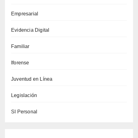
de
Empresarial
robo
de
Evidencia Digital
datos
y
Familiar
extorsión
Iforense
Juventud en Línea
Legislación
SI Personal