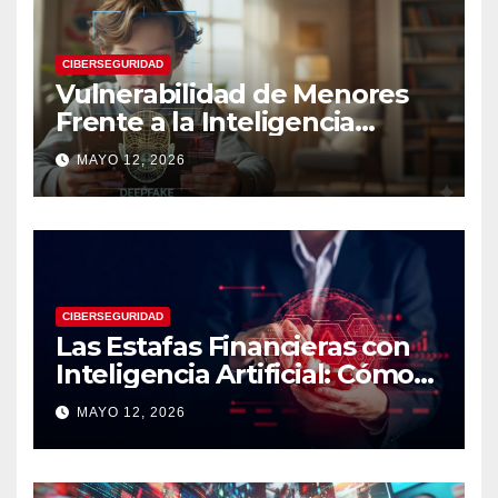
CIBERSEGURIDAD
Vulnerabilidad de Menores
Frente a la Inteligencia
Artificial: Riesgos Digitales,
MAYO 12, 2026
Manipulación y Protección
Tecnológica
CIBERSEGURIDAD
Las Estafas Financieras con
Inteligencia Artificial: Cómo
Operan, Cómo Detectarlas y
MAYO 12, 2026
Cómo Protegerse