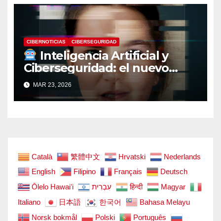
CIBERNOTICIAS
CIBERSEGURIDAD
Inteligencia Artificial y
Ciberseguridad: el nuevo
campo de batalla digital
MAR 23, 2026
Català
繁體中文
Hrvatski
Nederlands
English
Filipino
Français
Deutsch
Ōlelo Hawaiʻi
עִבְרִית
हिन्दी
Magyar
Italiano
日本語
한국어
Bahasa Melayu
Norsk bokmål
Polski
Português