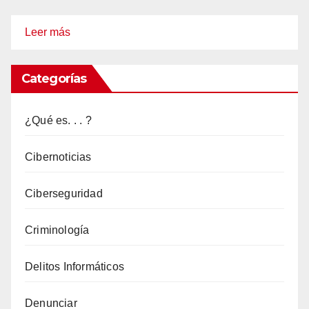
:
Leer más
La
policía
Categorías
holandesa
arresta
¿Qué es. . . ?
a
3
Cibernoticias
piratas
Ciberseguridad
informáticos
involucrados
Criminología
en
un
Delitos Informáticos
esquema
masivo
Denunciar