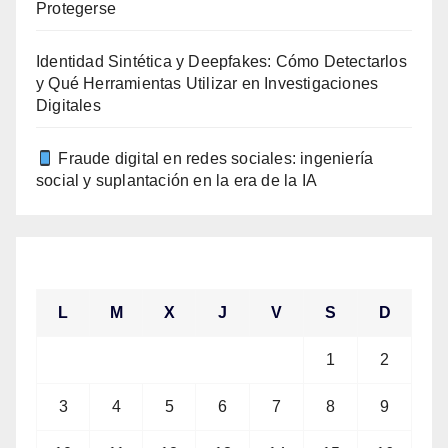
Protegerse
Identidad Sintética y Deepfakes: Cómo Detectarlos
y Qué Herramientas Utilizar en Investigaciones
Digitales
Fraude digital en redes sociales: ingeniería
social y suplantación en la era de la IA
agosto 2026
L
M
X
J
V
S
D
1
2
3
4
5
6
7
8
9