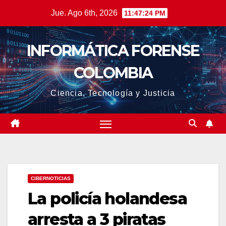
Saltar
Jue. Ago 6th, 2026
11:47:24 PM
al
contenido
INFORMÁTICA FORENSE
COLOMBIA
Ciencia, Tecnología y Justicia
CIBERNOTICIAS
La policía holandesa
arresta a 3 piratas