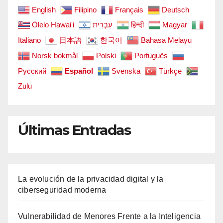
English
Filipino
Français
Deutsch
Ōlelo Hawaiʻi
עִבְרִית
हिन्दी
Magyar
Italiano
日本語
한국어
Bahasa Melayu
Norsk bokmål
Polski
Português
Русский
Español
Svenska
Türkçe
Zulu
Últimas Entradas
La evolución de la privacidad digital y la
ciberseguridad moderna
Vulnerabilidad de Menores Frente a la Inteligencia