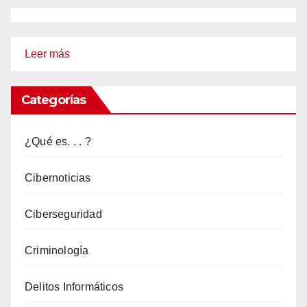
:
Leer más
Sistemas
Blockchain:
Categorías
La
Revolución
¿Qué es. . . ?
de
la
Cibernoticias
Tecnología
Ciberseguridad
Descentralizada
Criminología
Delitos Informáticos