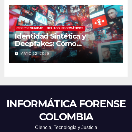
CIBERSEGURIDAD
DELITOS INFORMÁTICOS
Identidad Sintética y
Deepfakes: Cómo
Detectarlos y Qué
MAYO 12, 2026
Herramientas Utilizar en
Investigaciones Digitales
INFORMÁTICA FORENSE
COLOMBIA
Ciencia, Tecnología y Justicia