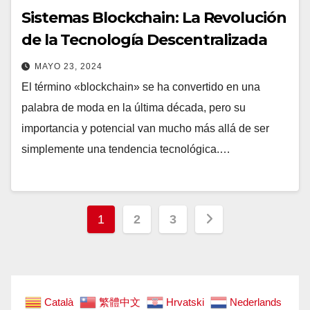
Sistemas Blockchain: La Revolución
de la Tecnología Descentralizada
MAYO 23, 2024
El término «blockchain» se ha convertido en una
palabra de moda en la última década, pero su
importancia y potencial van mucho más allá de ser
simplemente una tendencia tecnológica.…
Paginación
1
2
3
de
entradas
Català
繁體中文
Hrvatski
Nederlands