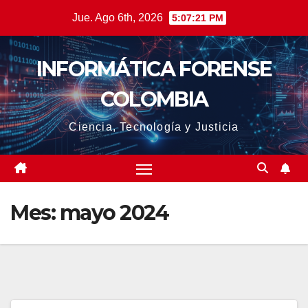
Saltar
Jue. Ago 6th, 2026
5:07:23 PM
al
contenido
INFORMÁTICA FORENSE
COLOMBIA
Ciencia, Tecnología y Justicia
Mes:
mayo 2024