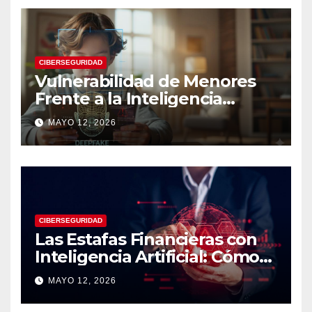
CIBERSEGURIDAD
Vulnerabilidad de Menores
Frente a la Inteligencia
Artificial: Riesgos Digitales,
MAYO 12, 2026
Manipulación y Protección
Tecnológica
CIBERSEGURIDAD
Las Estafas Financieras con
Inteligencia Artificial: Cómo
Operan, Cómo Detectarlas y
MAYO 12, 2026
Cómo Protegerse