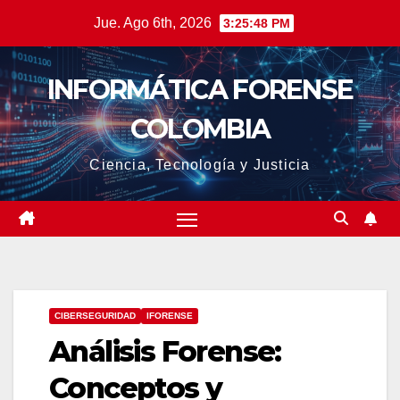
Saltar
Jue. Ago 6th, 2026
3:25:49 PM
al
contenido
INFORMÁTICA FORENSE
COLOMBIA
Ciencia, Tecnología y Justicia
CIBERSEGURIDAD
IFORENSE
Análisis Forense:
Conceptos y