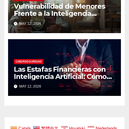
Vulnerabilidad de Menores
Frente a la Inteligencia
Artificial: Riesgos Digitales,
MAY 12, 2026
Manipulación y Protección
Tecnológica
CIBERSEGURIDAD
Las Estafas Financieras con
Inteligencia Artificial: Cómo
Operan, Cómo Detectarlas y
MAY 12, 2026
Cómo Protegerse
Català
繁體中文
Hrvatski
Nederlands