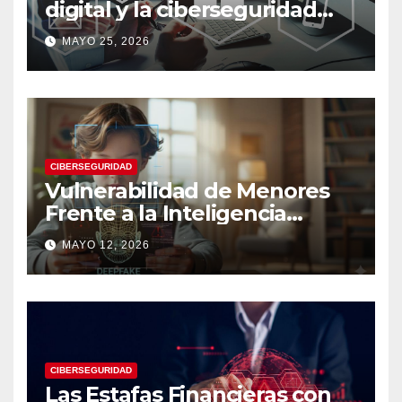
digital y la ciberseguridad
moderna
MAYO 25, 2026
CIBERSEGURIDAD
Vulnerabilidad de Menores
Frente a la Inteligencia
Artificial: Riesgos Digitales,
MAYO 12, 2026
Manipulación y Protección
Tecnológica
CIBERSEGURIDAD
Las Estafas Financieras con