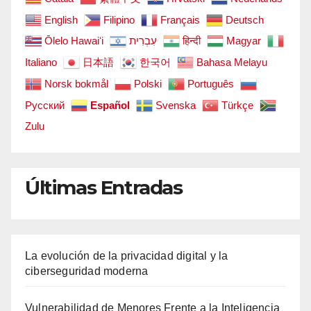
English
Filipino
Français
Deutsch
Ōlelo Hawaiʻi
עִבְרִית
हिन्दी
Magyar
Italiano
日本語
한국어
Bahasa Melayu
Norsk bokmål
Polski
Português
Русский
Español
Svenska
Türkçe
Zulu
Últimas Entradas
La evolución de la privacidad digital y la
ciberseguridad moderna
Vulnerabilidad de Menores Frente a la Inteligencia