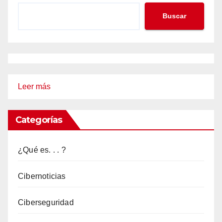
Buscar
:
Leer más
Análisis
Forense:
Categorías
Conceptos
y
¿Qué es. . . ?
Metodología
Cibernoticias
Ciberseguridad