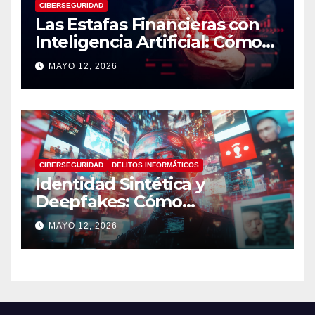
CIBERSEGURIDAD
Las Estafas Financieras con
Inteligencia Artificial: Cómo
Operan, Cómo Detectarlas y
MAYO 12, 2026
Cómo Protegerse
CIBERSEGURIDAD
DELITOS INFORMÁTICOS
Identidad Sintética y
Deepfakes: Cómo
Detectarlos y Qué
MAYO 12, 2026
Herramientas Utilizar en
Investigaciones Digitales