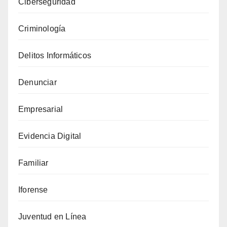
Ciberseguridad
Personas
en
Criminología
Línea
que
Delitos Informáticos
Deberías
Conocer
Denunciar
Empresarial
Evidencia Digital
Familiar
Iforense
Juventud en Línea