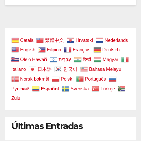
Català
繁體中文
Hrvatski
Nederlands
English
Filipino
Français
Deutsch
Ōlelo Hawaiʻi
עִבְרִית
हिन्दी
Magyar
Italiano
日本語
한국어
Bahasa Melayu
Norsk bokmål
Polski
Português
Русский
Español
Svenska
Türkçe
Zulu
Últimas Entradas