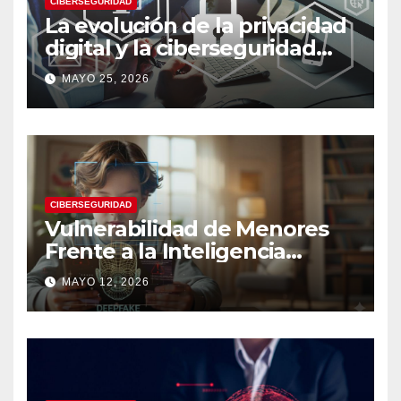
CIBERSEGURIDAD
La evolución de la privacidad
digital y la ciberseguridad
moderna
MAYO 25, 2026
CIBERSEGURIDAD
Vulnerabilidad de Menores
Frente a la Inteligencia
Artificial: Riesgos Digitales,
MAYO 12, 2026
Manipulación y Protección
Tecnológica