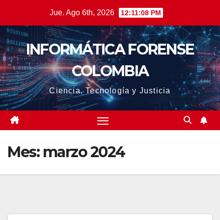
Saltar
Jue. Ago 6th, 2026
12:11:09 PM
al
contenido
INFORMÁTICA FORENSE
COLOMBIA
Ciencia, Tecnología y Justicia
Mes:
marzo 2024