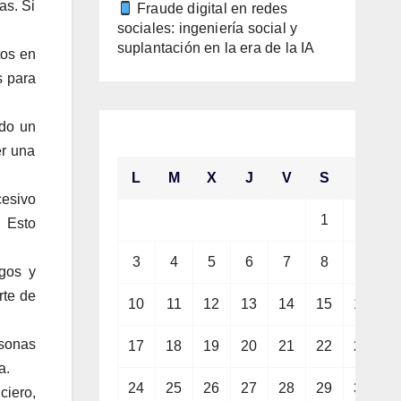
as. Si
Fraude digital en redes
sociales: ingeniería social y
suplantación en la era de la IA
tos en
s para
ado un
agosto 2026
er una
L
M
X
J
V
S
D
cesivo
1
2
. Esto
3
4
5
6
7
8
9
gos y
rte de
10
11
12
13
14
15
16
rsonas
17
18
19
20
21
22
23
a.
24
25
26
27
28
29
30
ciero,