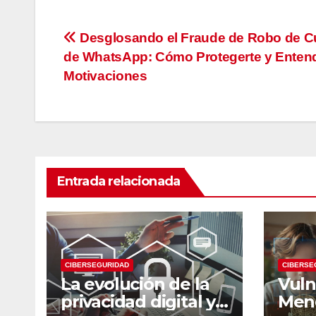
Navegación
Desglosando el Fraude de Robo de C
de WhatsApp: Cómo Protegerte y Enten
de
Motivaciones
entradas
Entrada relacionada
CIBERSEGURIDAD
CIBERSE
La evolución de la
Vuln
privacidad digital y
Meno