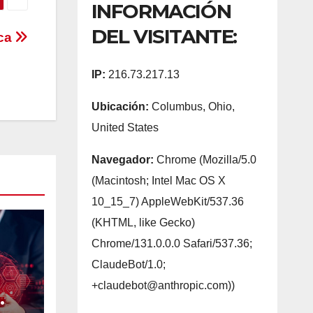
INFORMACIÓN
DEL VISITANTE:
ica
IP:
216.73.217.13
Ubicación:
Columbus, Ohio,
United States
Navegador:
Chrome (Mozilla/5.0
(Macintosh; Intel Mac OS X
10_15_7) AppleWebKit/537.36
(KHTML, like Gecko)
Chrome/131.0.0.0 Safari/537.36;
ClaudeBot/1.0;
+claudebot@anthropic.com))