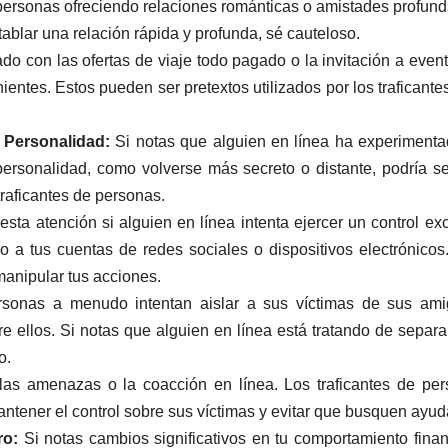
ersonas ofreciendo relaciones románticas o amistades profund
ablar una relación rápida y profunda, sé cauteloso.
do con las ofertas de viaje todo pagado o la invitación a even
ntes. Estos pueden ser pretextos utilizados por los traficante
Personalidad:
Si notas que alguien en línea ha experiment
ersonalidad, como volverse más secreto o distante, podría s
raficantes de personas.
esta atención si alguien en línea intenta ejercer un control ex
o a tus cuentas de redes sociales o dispositivos electrónicos
 manipular tus acciones.
rsonas a menudo intentan aislar a sus víctimas de sus ami
re ellos. Si notas que alguien en línea está tratando de separa
o.
as amenazas o la coacción en línea. Los traficantes de pe
mantener el control sobre sus víctimas y evitar que busquen ayud
ro:
Si notas cambios significativos en tu comportamiento finan