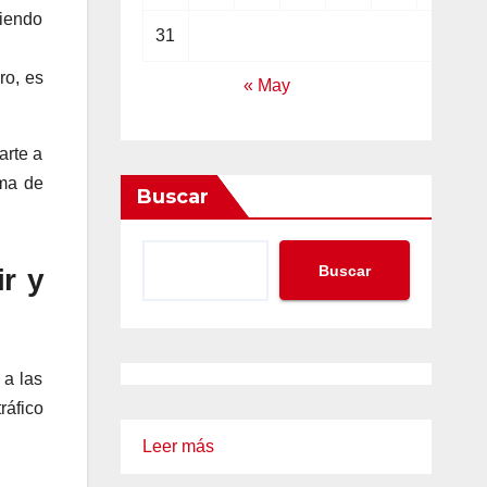
siendo
31
ro, es
« May
arte a
ima de
Buscar
Buscar
r y
 a las
ráfico
:
Leer más
10