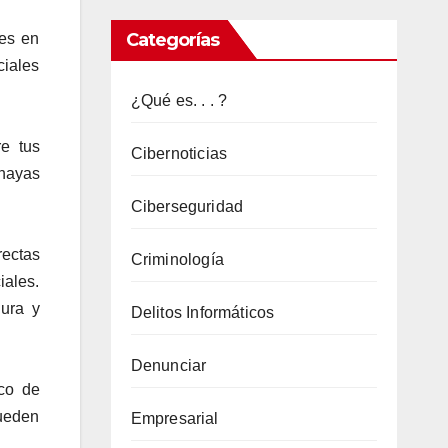
Señales
Categorías
nes en
de
iales
Advertencia
¿Qué es. . . ?
de
Tráfico
re tus
Cibernoticias
de
hayas
Personas
Ciberseguridad
en
rectas
Criminología
Línea
iales.
que
gura y
Delitos Informáticos
Deberías
Conocer
Denunciar
ico de
pueden
Empresarial