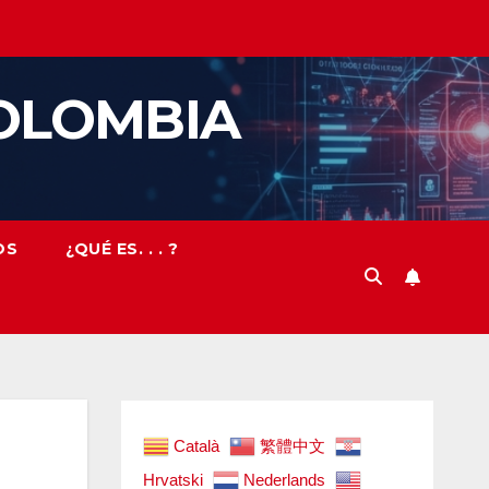
OLOMBIA
OS
¿QUÉ ES. . . ?
Català
繁體中文
Hrvatski
Nederlands