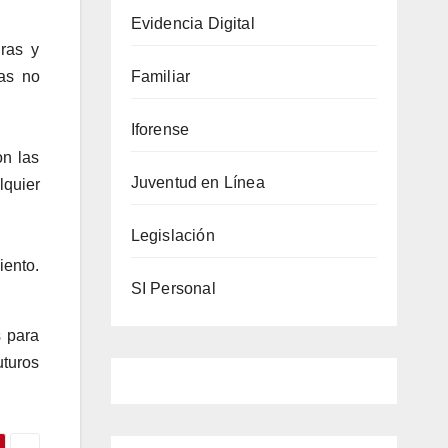
Evidencia Digital
uras y
mas no
Familiar
Iforense
on las
Juventud en Línea
lquier
Legislación
iento.
SI Personal
s para
uturos