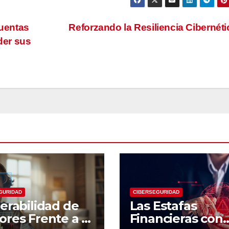
uentas
Reforzando la Resiliencia Cibernét
der sus
GURIDAD
CIBERSEGURIDAD
erabilidad de
Las Estafas
res Frente a la
Financieras con