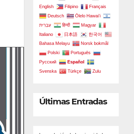
English
Filipino
Français
Deutsch
Ōlelo Hawaiʻi
עִבְרִית
हिन्दी
Magyar
Italiano
日本語
한국어
Bahasa Melayu
Norsk bokmål
Polski
Português
Русский
Español
Svenska
Türkçe
Zulu
Últimas Entradas