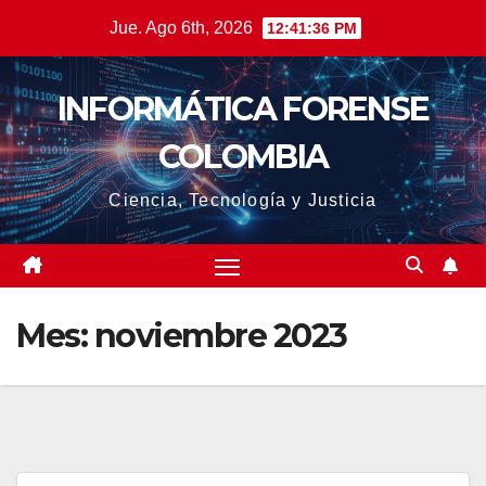
Saltar
Jue. Ago 6th, 2026
12:41:37 PM
al
contenido
INFORMÁTICA FORENSE
COLOMBIA
Ciencia, Tecnología y Justicia
Mes:
noviembre 2023