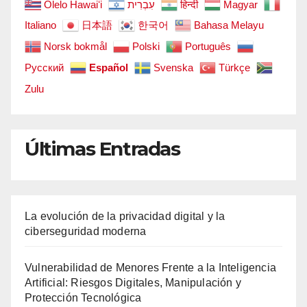
Ōlelo Hawaiʻi
עִבְרִית
हिन्दी
Magyar
Italiano
日本語
한국어
Bahasa Melayu
Norsk bokmål
Polski
Português
Русский
Español
Svenska
Türkçe
Zulu
Últimas Entradas
La evolución de la privacidad digital y la
ciberseguridad moderna
Vulnerabilidad de Menores Frente a la Inteligencia
Artificial: Riesgos Digitales, Manipulación y
Protección Tecnológica