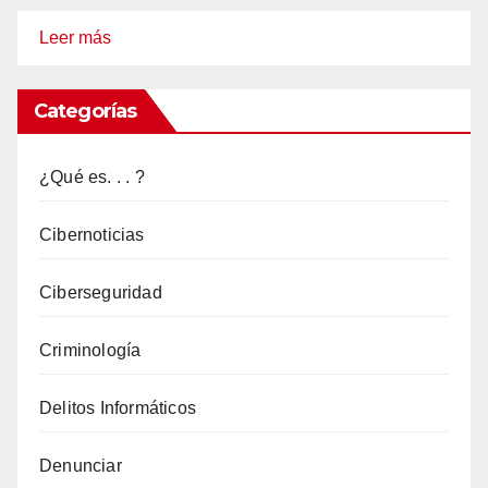
:
Leer más
Walmart
saltó
Categorías
al
primer
¿Qué es. . . ?
puesto
como
Cibernoticias
la
Ciberseguridad
marca
más
Criminología
suplantada
en
Delitos Informáticos
estafas
de
Denunciar