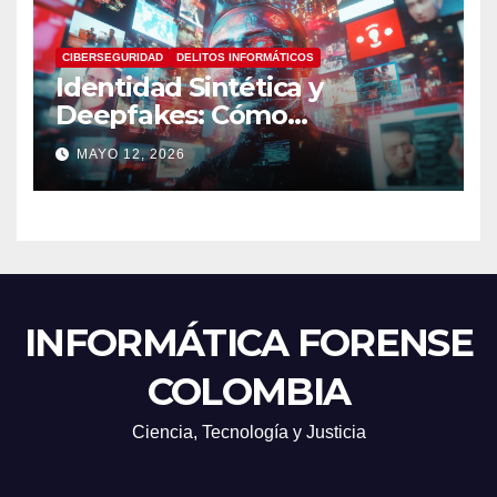
CIBERSEGURIDAD
DELITOS INFORMÁTICOS
Identidad Sintética y
Deepfakes: Cómo
Detectarlos y Qué
MAYO 12, 2026
Herramientas Utilizar en
Investigaciones Digitales
INFORMÁTICA FORENSE
COLOMBIA
Ciencia, Tecnología y Justicia