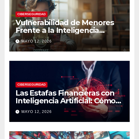
CIBERSEGURIDAD
Vulnerabilidad de Menores
Frente a la Inteligencia
Artificial: Riesgos Digitales,
MAYO 12, 2026
Manipulación y Protección
Tecnológica
CIBERSEGURIDAD
Las Estafas Financieras con
Inteligencia Artificial: Cómo
Operan, Cómo Detectarlas y
MAYO 12, 2026
Cómo Protegerse