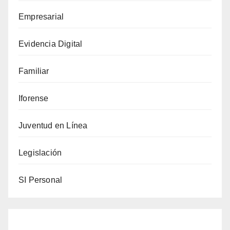
phishing
Empresarial
en
el
Evidencia Digital
tercer
trimestre
Familiar
de
2023
Iforense
Juventud en Línea
Legislación
SI Personal