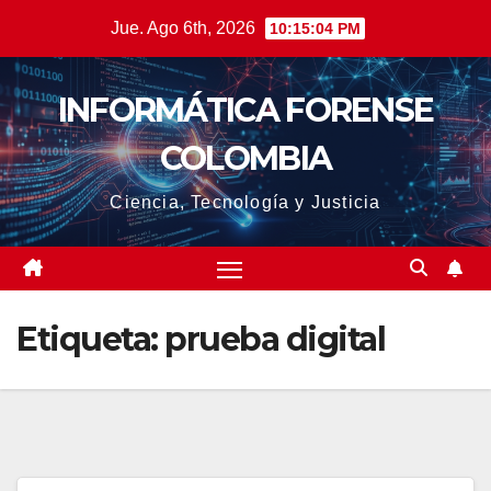
Saltar
Jue. Ago 6th, 2026
10:15:05 PM
al
contenido
INFORMÁTICA FORENSE
COLOMBIA
Ciencia, Tecnología y Justicia
Etiqueta:
prueba digital