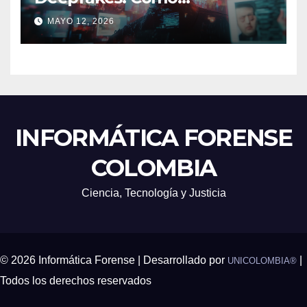
Detectarlos y Qué
MAYO 12, 2026
Herramientas Utilizar en
Investigaciones Digitales
INFORMÁTICA FORENSE
COLOMBIA
Ciencia, Tecnología y Justicia
© 2026 Informática Forense | Desarrollado por
|
UNICOLOMBIA®
Todos los derechos reservados