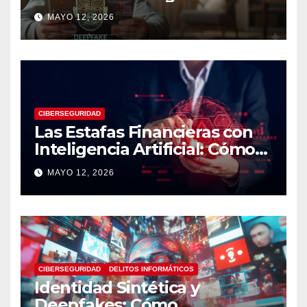
Artificial: Riesgos Digitales,
MAYO 12, 2026
Manipulación y Protección
Tecnológica
CIBERSEGURIDAD
Las Estafas Financieras con
Inteligencia Artificial: Cómo
Operan, Cómo Detectarlas y
MAYO 12, 2026
Cómo Protegerse
CIBERSEGURIDAD
DELITOS INFORMÁTICOS
Identidad Sintética y
Deepfakes: Cómo