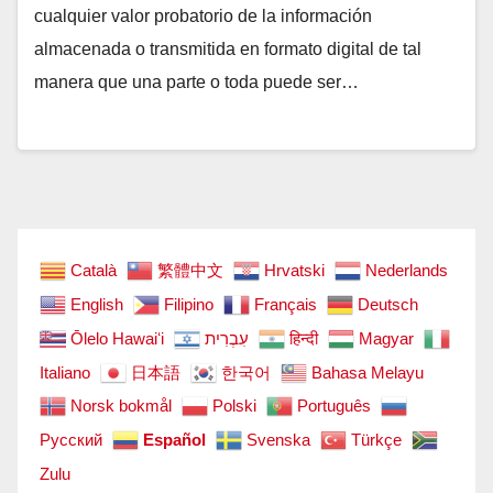
cualquier valor probatorio de la información
almacenada o transmitida en formato digital de tal
manera que una parte o toda puede ser…
Català
繁體中文
Hrvatski
Nederlands
English
Filipino
Français
Deutsch
Ōlelo Hawaiʻi
עִבְרִית
हिन्दी
Magyar
Italiano
日本語
한국어
Bahasa Melayu
Norsk bokmål
Polski
Português
Русский
Español
Svenska
Türkçe
Zulu