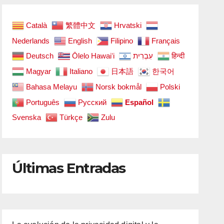
Català
繁體中文
Hrvatski
Nederlands
English
Filipino
Français
Deutsch
Ōlelo Hawaiʻi
עִבְרִית
हिन्दी
Magyar
Italiano
日本語
한국어
Bahasa Melayu
Norsk bokmål
Polski
Português
Русский
Español
Svenska
Türkçe
Zulu
Últimas Entradas