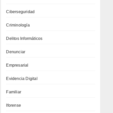
la
Protección
Ciberseguridad
de
Criminología
la
Información
Delitos Informáticos
Denunciar
Empresarial
Evidencia Digital
Familiar
Iforense