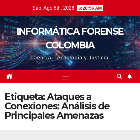
Saltar
Sáb. Ago 8th, 2026
6:28:57 AM
al
contenido
INFORMÁTICA FORENSE
COLOMBIA
Ciencia, Tecnología y Justicia
Etiqueta:
Ataques a
Conexiones: Análisis de
Principales Amenazas