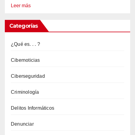
:
Leer más
Ataques
a
Categorías
Conexiones:
Análisis
¿Qué es. . . ?
de
Principales
Cibernoticias
Amenazas
Ciberseguridad
Criminología
Delitos Informáticos
Denunciar