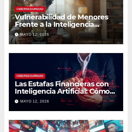
CIBERSEGURIDAD
Vulnerabilidad de Menores
Frente a la Inteligencia
Artificial: Riesgos Digitales,
MAYO 12, 2026
Manipulación y Protección
Tecnológica
CIBERSEGURIDAD
Las Estafas Financieras con
Inteligencia Artificial: Cómo
Operan, Cómo Detectarlas y
MAYO 12, 2026
Cómo Protegerse