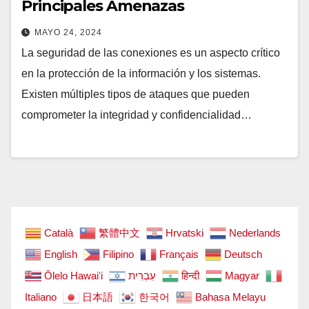
Principales Amenazas
MAYO 24, 2024
La seguridad de las conexiones es un aspecto crítico
en la protección de la información y los sistemas.
Existen múltiples tipos de ataques que pueden
comprometer la integridad y confidencialidad…
Català
繁體中文
Hrvatski
Nederlands
English
Filipino
Français
Deutsch
Ōlelo Hawaiʻi
עִבְרִית
हिन्दी
Magyar
Italiano
日本語
한국어
Bahasa Melayu