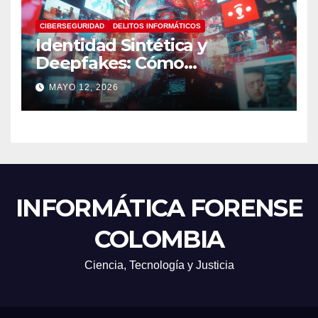
CIBERSEGURIDAD
DELITOS INFORMÁTICOS
Identidad Sintética y
Deepfakes: Cómo
Detectarlos y Qué
MAYO 12, 2026
Herramientas Utilizar en
Investigaciones Digitales
INFORMÁTICA FORENSE
COLOMBIA
Ciencia, Tecnología y Justicia