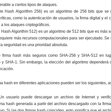
rable a ciertos tipos de ataques.
 Hash Algorithm 256) es un algoritmo de 256 bits que se u
cas, como la autenticación de usuarios, la firma digital y el c
a los ataques criptográficos.
Hash Algorithm 512) es un algoritmo de 512 bits que es más 
quiere más recursos computacionales para ser ejecutado. Se u
la seguridad es una prioridad absoluta.
s de firma hash más seguros como SHA-256 y SHA-512 en lug
 y SHA-1. Sin embargo, la elección del algoritmo dependerá 
icación.
a hash en diferentes aplicaciones pueden ser los siguientes, as
 Un usuario puede descargar un archivo de Internet y verifi
rma hash generada a partir del archivo descargado con la firm
ivo. Si las dos firmas hash coinciden, esto significa que el arch