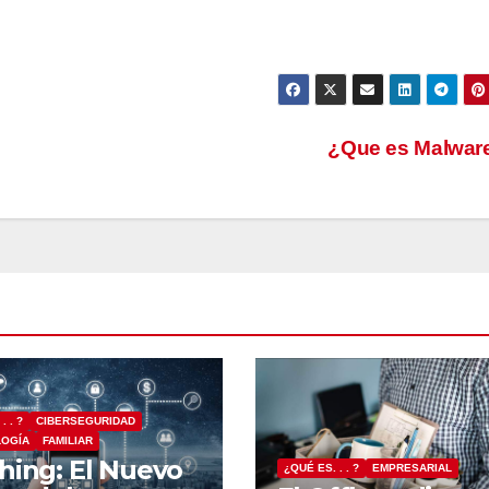
¿Que es Malwar
. . ?
CIBERSEGURIDAD
LOGÍA
FAMILIAR
hing: El Nuevo
¿QUÉ ES. . . ?
EMPRESARIAL