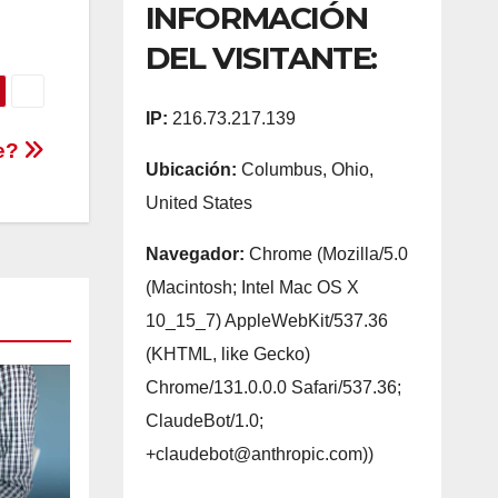
INFORMACIÓN
DEL VISITANTE:
IP:
216.73.217.139
e?
Ubicación:
Columbus, Ohio,
United States
Navegador:
Chrome (Mozilla/5.0
(Macintosh; Intel Mac OS X
10_15_7) AppleWebKit/537.36
(KHTML, like Gecko)
Chrome/131.0.0.0 Safari/537.36;
ClaudeBot/1.0;
+claudebot@anthropic.com))