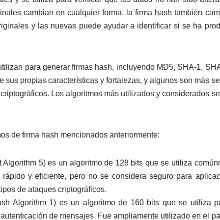
inales cambian en cualquier forma, la firma hash también cam
riginales y las nuevas puede ayudar a identificar si se ha pro
 utilizan para generar firmas hash, incluyendo MD5, SHA-1, SH
e sus propias características y fortalezas, y algunos son más s
 criptográficos. Los algoritmos más utilizados y considerados s
tmos de firma hash mencionados anteriormente:
lgorithm 5) es un algoritmo de 128 bits que se utiliza comú
Es rápido y eficiente, pero no se considera seguro para aplica
tipos de ataques criptográficos.
 Algorithm 1) es un algoritmo de 160 bits que se utiliza p
la autenticación de mensajes. Fue ampliamente utilizado en el p