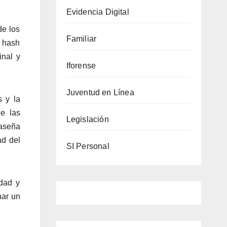
Evidencia Digital
de los
Familiar
a hash
inal y
Iforense
Juventud en Línea
s y la
e las
Legislación
raseña
ad del
SI Personal
idad y
nar un