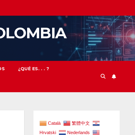
OLOMBIA
OS
¿QUÉ ES. . . ?
Català
繁體中文
Hrvatski
Nederlands