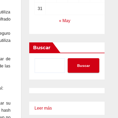
31
tiliza
ifrado
« May
seguro
tiliza
Buscar
ar de
Buscar
de las
í:
car su
:
Leer más
a hash
¿
ivo no