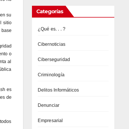
Que
Categorías
es
 en su
 sitio
Firma
¿Qué es. . . ?
a base
Hash?
Cibernoticias
gridad
ento o
Ciberseguridad
nta al
ública
Criminología
ash es
Delitos Informáticos
nes de
Denunciar
Empresarial
étodos