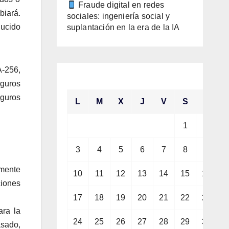
Fraude digital en redes
biará.
sociales: ingeniería social y
ducido
suplantación en la era de la IA
A-256,
agosto 2026
eguros
eguros
L
M
X
J
V
S
D
1
2
3
4
5
6
7
8
9
nmente
10
11
12
13
14
15
16
ciones
17
18
19
20
21
22
23
ara la
24
25
26
27
28
29
30
asado,