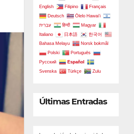
English
Filipino
Français
Deutsch
Ōlelo Hawaiʻi
עִבְרִית
हिन्दी
Magyar
Italiano
日本語
한국어
Bahasa Melayu
Norsk bokmål
Polski
Português
Русский
Español
Svenska
Türkçe
Zulu
Últimas Entradas