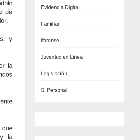
ndolo
Evidencia Digital
az de
dor.
Familiar
s, y
Iforense
Juventud en Línea
er la
Legislación
andos
SI Personal
mente
n que
 y la