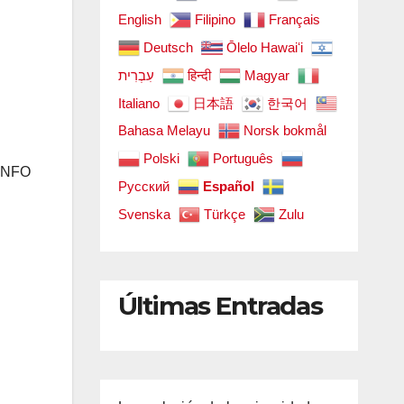
English
Filipino
Français
Deutsch
Ōlelo Hawaiʻi
עִבְרִית
हिन्दी
Magyar
Italiano
日本語
한국어
Bahasa Melayu
Norsk bokmål
Polski
Português
EINFO
Русский
Español
Svenska
Türkçe
Zulu
Últimas Entradas