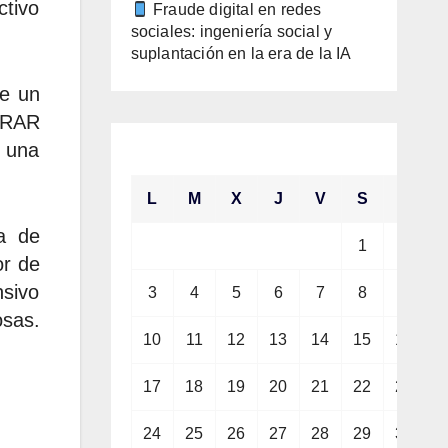
ctivo
Fraude digital en redes
sociales: ingeniería social y
suplantación en la era de la IA
de un
o RAR
agosto 2026
e una
L
M
X
J
V
S
D
na de
1
2
or de
nsivo
3
4
5
6
7
8
9
s.
10
11
12
13
14
15
16
17
18
19
20
21
22
23
24
25
26
27
28
29
30