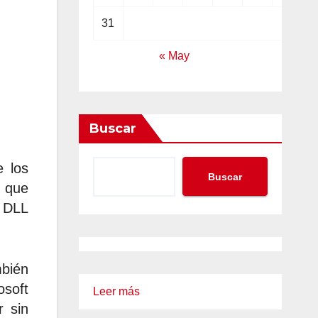
31
« May
Buscar
e los
Buscar
 que
e DLL
bién
osoft
:
Leer más
 sin
Piratas