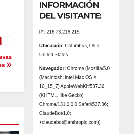
INFORMACIÓN
DEL VISITANTE:
IP:
216.73.216.215
Ubicación:
Columbus, Ohio,
United States
evas
es
Navegador:
Chrome (Mozilla/5.0
(Macintosh; Intel Mac OS X
10_15_7) AppleWebKit/537.36
(KHTML, like Gecko)
Chrome/131.0.0.0 Safari/537.36;
ClaudeBot/1.0;
+claudebot@anthropic.com))