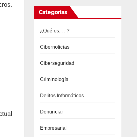
os.
informa
Categorías
ticos
chinos
¿Qué es. . . ?
utilizan
una
Cibernoticias
nueva
cadena
Ciberseguridad
de
Criminología
infección
sigilosa
Delitos Informáticos
para
implementar
Denunciar
tual
el
malware
Empresarial
LODEINFO