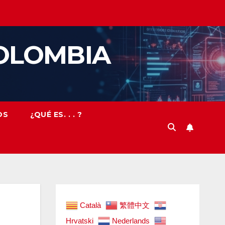
OLOMBIA
OS
¿QUÉ ES. . . ?
Català
繁體中文
Hrvatski
Nederlands