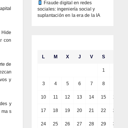
Fraude digital en redes
apital
sociales: ingeniería social y
suplantación en la era de la IA
e Hide
ar con
agosto 2026
L
M
X
J
V
S
D
rte de
1
2
rezcan
ivos y
3
4
5
6
7
8
9
10
11
12
13
14
15
16
des y
17
18
19
20
21
22
23
s ma s
24
25
26
27
28
29
30