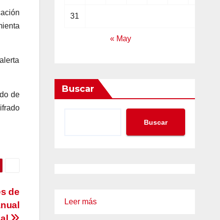
cación
31
mienta
« May
alerta
Buscar
ado de
ifrado
Buscar
es de
:
Leer más
anual
Los
ial