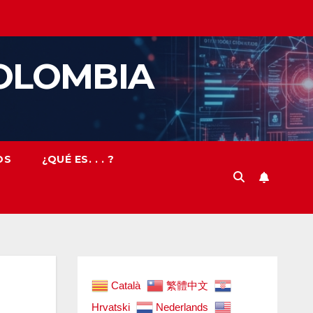
OLOMBIA
OS
¿QUÉ ES. . . ?
Català
繁體中文
Hrvatski
Nederlands