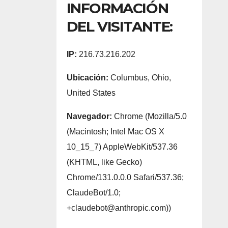
INFORMACIÓN
DEL VISITANTE:
IP:
216.73.216.202
Ubicación:
Columbus, Ohio,
United States
Navegador:
Chrome (Mozilla/5.0
(Macintosh; Intel Mac OS X
10_15_7) AppleWebKit/537.36
(KHTML, like Gecko)
Chrome/131.0.0.0 Safari/537.36;
ClaudeBot/1.0;
+claudebot@anthropic.com))