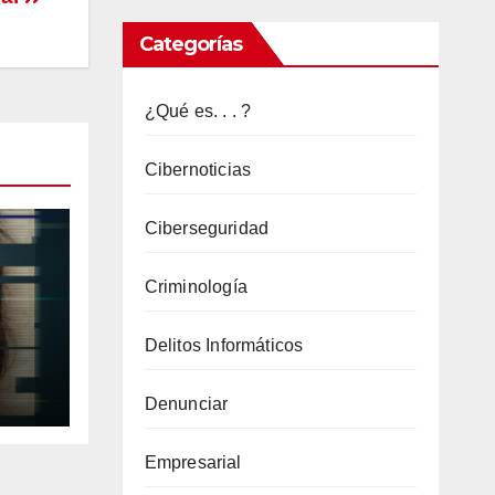
usuarios
Categorías
de
Android
¿Qué es. . . ?
y
Chrome
Cibernoticias
pronto
podra
Ciberseguridad
n
Criminología
generar
tarjetas
Delitos Informáticos
de
el
crédito
e
Denunciar
virtuales
para
Empresarial
proteger