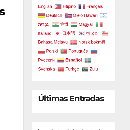
English
Filipino
Français
s
Deutsch
Ōlelo Hawaiʻi
עִבְרִית
हिन्दी
Magyar
Italiano
日本語
한국어
Bahasa Melayu
Norsk bokmål
Polski
Português
Русский
Español
Svenska
Türkçe
Zulu
Últimas Entradas