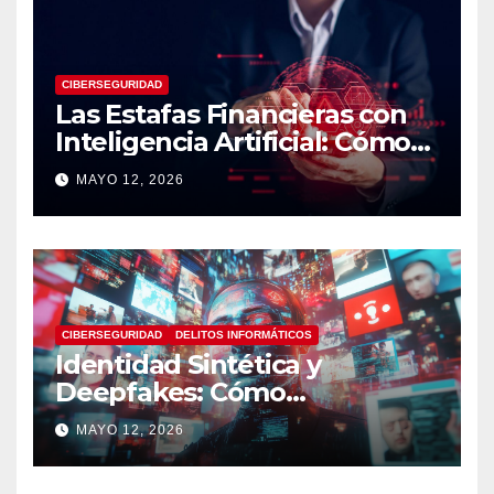
CIBERSEGURIDAD
Las Estafas Financieras con
Inteligencia Artificial: Cómo
Operan, Cómo Detectarlas y
MAYO 12, 2026
Cómo Protegerse
CIBERSEGURIDAD
DELITOS INFORMÁTICOS
Identidad Sintética y
Deepfakes: Cómo
Detectarlos y Qué
MAYO 12, 2026
Herramientas Utilizar en
Investigaciones Digitales