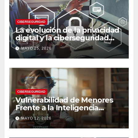
CIBERSEGURIDAD
La evolución de la privacidad
digital y la ciberseguridad
moderna
MAYO 25, 2026
CIBERSEGURIDAD
Vulnerabilidad de Menores
Frente a la Inteligencia
Artificial: Riesgos Digitales,
MAYO 12, 2026
Manipulación y Protección
Tecnológica