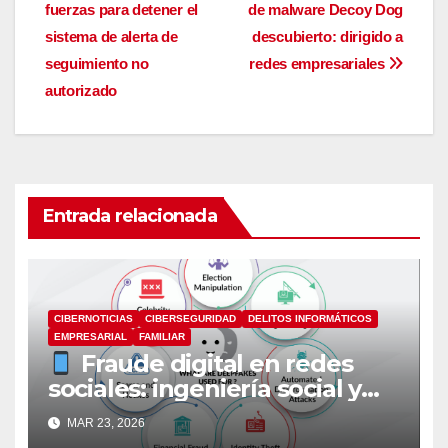
fuerzas para detener el
de malware Decoy Dog
de
sistema de alerta de
descubierto: dirigido a
entradas
seguimiento no
redes empresariales
autorizado
Entrada relacionada
CIBERNOTICIAS
CIBERSEGURIDAD
DELITOS INFORMÁTICOS
EMPRESARIAL
FAMILIAR
Fraude digital en redes
sociales: ingeniería social y
suplantación en la era de la IA
MAR 23, 2026