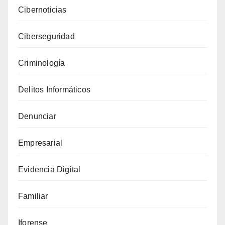
roba
Cibernoticias
contraseñas
Ciberseguridad
de
llaveros
Criminología
y
billeteras
Delitos Informáticos
criptográficas
Denunciar
Empresarial
Evidencia Digital
Familiar
Iforense