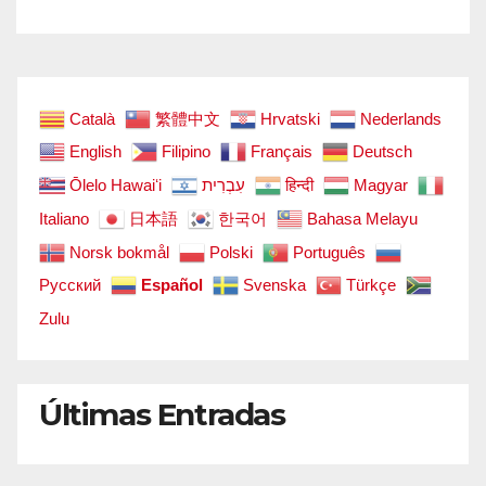
Català
繁體中文
Hrvatski
Nederlands
English
Filipino
Français
Deutsch
Ōlelo Hawaiʻi
עִבְרִית
हिन्दी
Magyar
Italiano
日本語
한국어
Bahasa Melayu
Norsk bokmål
Polski
Português
Русский
Español
Svenska
Türkçe
Zulu
Últimas Entradas