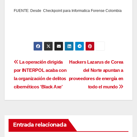
FUENTE: Desde Checkpoint para Informatica Forense Colombia
Navegación
La operación dirigida
Hackers Lazarus de Corea
por INTERPOL acaba con
del Norte apuntan a
de
la organización de delitos
proveedores de energía en
entradas
cibernéticos ‘Black Axe’
todo el mundo
Entrada relacionada