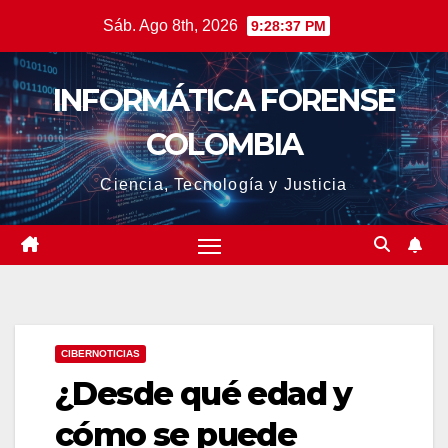
Saltar
Sáb. Ago 8th, 2026
9:28:38 PM
al
contenido
INFORMÁTICA FORENSE
COLOMBIA
Ciencia, Tecnología y Justicia
CIBERNOTICIAS
¿Desde qué edad y
cómo se puede