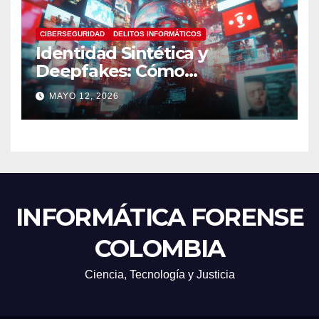
CIBERSEGURIDAD
DELITOS INFORMÁTICOS
Identidad Sintética y
Deepfakes: Cómo
Detectarlos y Qué
MAYO 12, 2026
Herramientas Utilizar en
Investigaciones Digitales
INFORMÁTICA FORENSE
COLOMBIA
Ciencia, Tecnología y Justicia