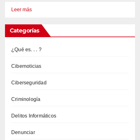
:
Leer más
¿Desde
qué
Categorías
edad
y
¿Qué es. . . ?
cómo
se
Cibernoticias
puede
Ciberseguridad
educar
en
Criminología
ciberseguridad
a
Delitos Informáticos
las
nuevas
Denunciar