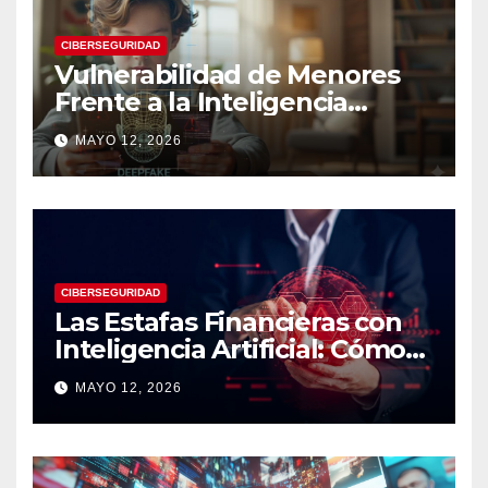
CIBERSEGURIDAD
Vulnerabilidad de Menores
Frente a la Inteligencia
Artificial: Riesgos Digitales,
MAYO 12, 2026
Manipulación y Protección
Tecnológica
CIBERSEGURIDAD
Las Estafas Financieras con
Inteligencia Artificial: Cómo
Operan, Cómo Detectarlas y
MAYO 12, 2026
Cómo Protegerse