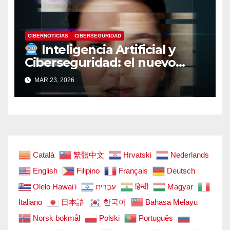
CIBERNOTICIAS
CIBERSEGURIDAD
Inteligencia Artificial y
Ciberseguridad: el nuevo
campo de batalla digital
MAR 23, 2026
Català
繁體中文
Hrvatski
Nederlands
English
Filipino
Français
Deutsch
Ōlelo Hawaiʻi
עִבְרִית
हिन्दी
Magyar
Italiano
日本語
한국어
Bahasa Melayu
Norsk bokmål
Polski
Português