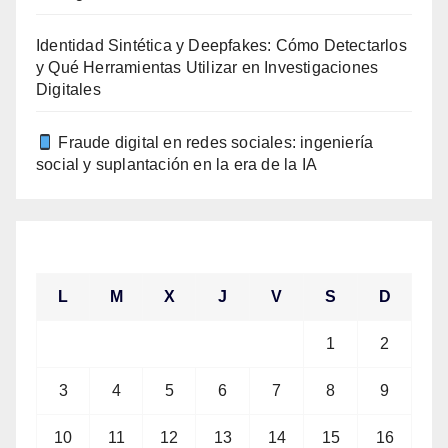
Identidad Sintética y Deepfakes: Cómo Detectarlos
y Qué Herramientas Utilizar en Investigaciones
Digitales
Fraude digital en redes sociales: ingeniería
social y suplantación en la era de la IA
agosto 2026
L
M
X
J
V
S
D
1
2
3
4
5
6
7
8
9
10
11
12
13
14
15
16