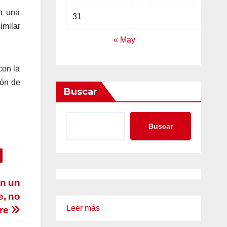
en una
31
imilar
« May
con la
ión de
Buscar
Buscar
on un
e, no
:
Leer más
are
Casi