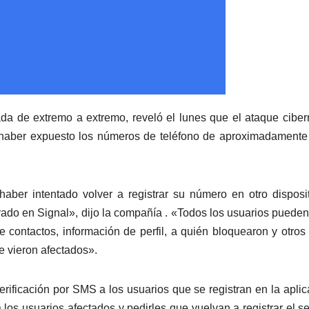
ada de extremo a extremo, reveló el lunes que el ataque ciber
de haber expuesto los números de teléfono de aproximadament
aber intentado volver a registrar su número en otro disposi
ado en Signal», dijo la compañía . «Todos los usuarios pueden
e contactos, información de perfil, a quién bloquearon y otros
 vieron afectados».
verificación por SMS a los usuarios que se registran en la aplic
 los usuarios afectados y pedirles que vuelvan a registrar el se