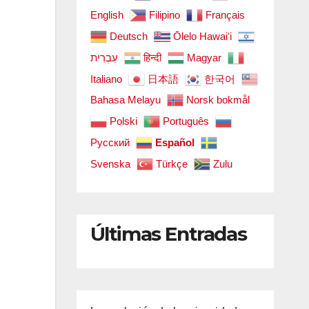
English
Filipino
Français
Deutsch
Ōlelo Hawaiʻi
עִבְרִית
हिन्दी
Magyar
Italiano
日本語
한국어
Bahasa Melayu
Norsk bokmål
Polski
Português
Русский
Español
Svenska
Türkçe
Zulu
Últimas Entradas