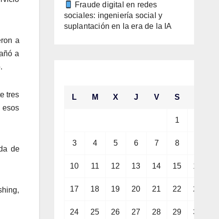
Fraude digital en redes
sociales: ingeniería social y
suplantación en la era de la IA
eron a
gañó a
.
agosto 2026
e tres
L
M
X
J
V
S
D
e esos
1
2
3
4
5
6
7
8
9
ida de
10
11
12
13
14
15
16
17
18
19
20
21
22
23
shing,
24
25
26
27
28
29
30