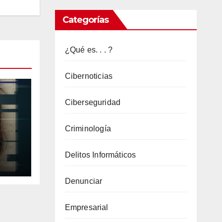
1900
Categorías
cuentas
de
¿Qué es. . . ?
Signal
Messenger
Cibernoticias
potencialmente
comprometidas
Ciberseguridad
en
Criminología
Twilio
Hack
el
Delitos Informáticos
e
Denunciar
Empresarial