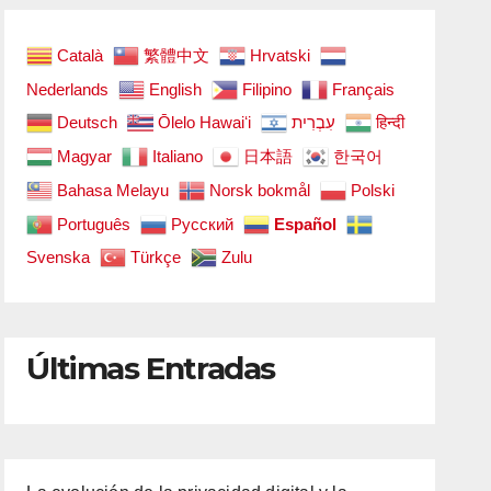
Català
繁體中文
Hrvatski
Nederlands
English
Filipino
Français
Deutsch
Ōlelo Hawaiʻi
עִבְרִית
हिन्दी
Magyar
Italiano
日本語
한국어
Bahasa Melayu
Norsk bokmål
Polski
Português
Русский
Español
Svenska
Türkçe
Zulu
Últimas Entradas