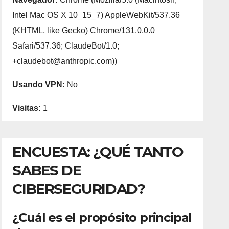
Intel Mac OS X 10_15_7) AppleWebKit/537.36
(KHTML, like Gecko) Chrome/131.0.0.0
Safari/537.36; ClaudeBot/1.0;
+claudebot@anthropic.com))
Usando VPN:
No
Visitas:
1
ENCUESTA: ¿QUÉ TANTO
SABES DE
CIBERSEGURIDAD?
¿Cuál es el propósito principal