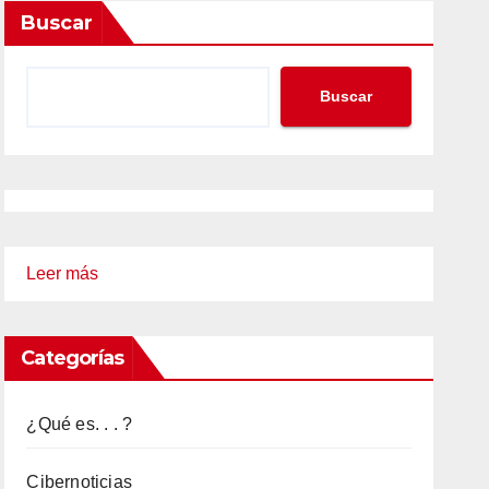
Buscar
Buscar
:
Leer más
ACLARANDO
KRACK
Categorías
ATTACK,
LA
¿Qué es. . . ?
VULNERABILIDAD
DESCUBIERTA
Cibernoticias