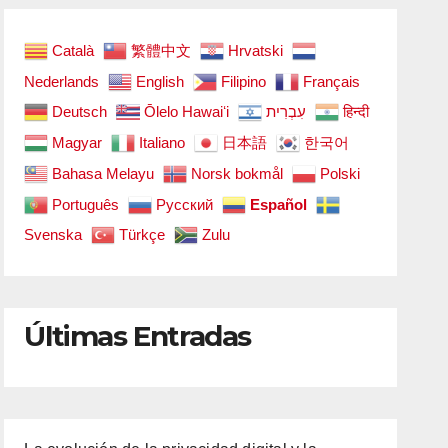
Català
繁體中文
Hrvatski
Nederlands
English
Filipino
Français
Deutsch
Ōlelo Hawaiʻi
עִבְרִית
हिन्दी
Magyar
Italiano
日本語
한국어
Bahasa Melayu
Norsk bokmål
Polski
Português
Русский
Español
Svenska
Türkçe
Zulu
Últimas Entradas