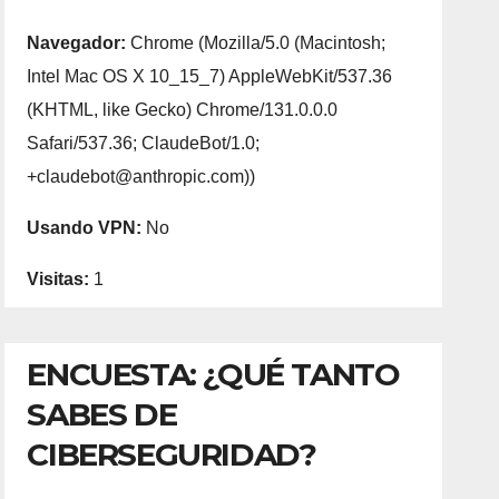
Navegador:
Chrome (Mozilla/5.0 (Macintosh;
Intel Mac OS X 10_15_7) AppleWebKit/537.36
(KHTML, like Gecko) Chrome/131.0.0.0
Safari/537.36; ClaudeBot/1.0;
+claudebot@anthropic.com))
Usando VPN:
No
Visitas:
1
ENCUESTA: ¿QUÉ TANTO
SABES DE
CIBERSEGURIDAD?