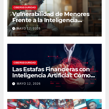
CIBERSEGURIDAD
Vulnerabilidad de Menores
Frente a la Inteligencia
Artificial: Riesgos Digitales,
MAYO 12, 2026
Manipulación y Protección
Tecnológica
CIBERSEGURIDAD
Las Estafas Financieras con
Inteligencia Artificial: Cómo
Operan, Cómo Detectarlas y
MAYO 12, 2026
Cómo Protegerse