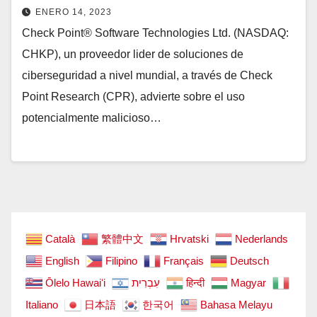
ENERO 14, 2023
Check Point® Software Technologies Ltd. (NASDAQ:
CHKP), un proveedor lider de soluciones de
ciberseguridad a nivel mundial, a través de Check
Point Research (CPR), advierte sobre el uso
potencialmente malicioso…
Català
繁體中文
Hrvatski
Nederlands
English
Filipino
Français
Deutsch
Ōlelo Hawaiʻi
עִבְרִית
हिन्दी
Magyar
Italiano
日本語
한국어
Bahasa Melayu