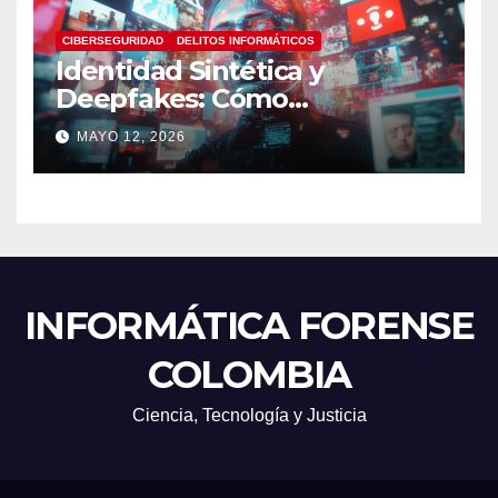
CIBERSEGURIDAD
DELITOS INFORMÁTICOS
Identidad Sintética y
Deepfakes: Cómo
Detectarlos y Qué
MAYO 12, 2026
Herramientas Utilizar en
Investigaciones Digitales
INFORMÁTICA FORENSE
COLOMBIA
Ciencia, Tecnología y Justicia