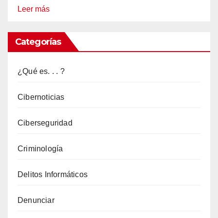
:
Leer más
Check
Point
Categorías
Alerta
acerca
¿Qué es. . . ?
de
la
Cibernoticias
vulnerabilidad
Ciberseguridad
en
ChatGPT
Criminología
Delitos Informáticos
Denunciar