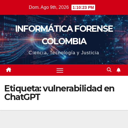
Saltar
Dom. Ago 9th, 2026
1:10:24 PM
al
contenido
INFORMÁTICA FORENSE
COLOMBIA
Ciencia, Tecnología y Justicia
Etiqueta:
vulnerabilidad en
ChatGPT