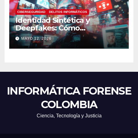
CIBERSEGURIDAD
DELITOS INFORMÁTICOS
Identidad Sintética y
Deepfakes: Cómo
Detectarlos y Qué
MAYO 12, 2026
Herramientas Utilizar en
Investigaciones Digitales
INFORMÁTICA FORENSE
COLOMBIA
Ciencia, Tecnología y Justicia