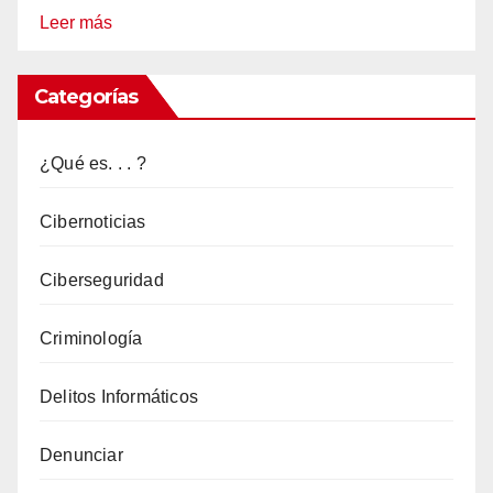
:
Leer más
Twitter
limita
Categorías
la
autenticación
¿Qué es. . . ?
de
2
Cibernoticias
factores
Ciberseguridad
basada
en
Criminología
SMS
solo
Delitos Informáticos
a
suscriptores
Denunciar
azules