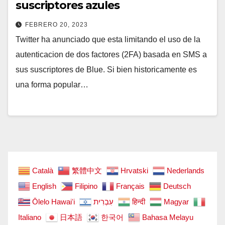
suscriptores azules
FEBRERO 20, 2023
Twitter ha anunciado que esta limitando el uso de la
autenticacion de dos factores (2FA) basada en SMS a
sus suscriptores de Blue. Si bien historicamente es
una forma popular…
Català
繁體中文
Hrvatski
Nederlands
English
Filipino
Français
Deutsch
Ōlelo Hawaiʻi
עִבְרִית
हिन्दी
Magyar
Italiano
日本語
한국어
Bahasa Melayu