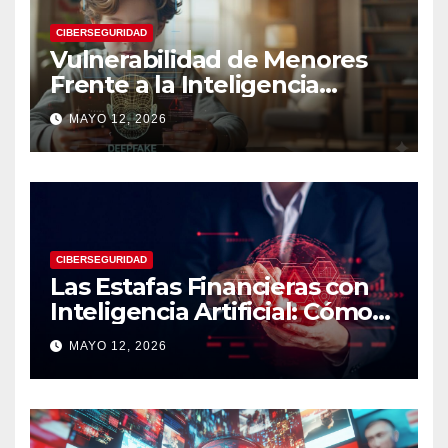
CIBERSEGURIDAD
Vulnerabilidad de Menores
Frente a la Inteligencia
Artificial: Riesgos Digitales,
MAYO 12, 2026
Manipulación y Protección
Tecnológica
CIBERSEGURIDAD
Las Estafas Financieras con
Inteligencia Artificial: Cómo
Operan, Cómo Detectarlas y
MAYO 12, 2026
Cómo Protegerse