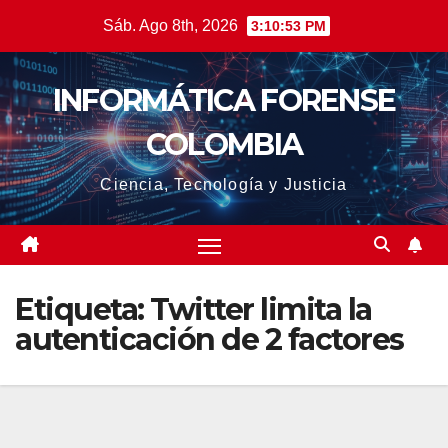
Saltar
Sáb. Ago 8th, 2026
3:10:54 PM
al
contenido
INFORMÁTICA FORENSE
COLOMBIA
Ciencia, Tecnología y Justicia
Etiqueta:
Twitter limita la
autenticación de 2 factores