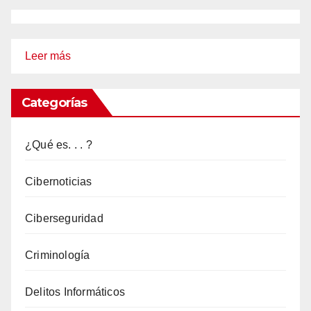
:
Leer más
La
Intersección
Categorías
entre
la
¿Qué es. . . ?
Inteligencia
Artificial
Cibernoticias
y
Ciberseguridad
el
Cibercrimen:
Criminología
Desafíos
y
Delitos Informáticos
Respuestas