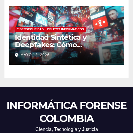
CIBERSEGURIDAD
DELITOS INFORMÁTICOS
Identidad Sintética y
Deepfakes: Cómo
Detectarlos y Qué
MAYO 12, 2026
Herramientas Utilizar en
Investigaciones Digitales
INFORMÁTICA FORENSE
COLOMBIA
Ciencia, Tecnología y Justicia