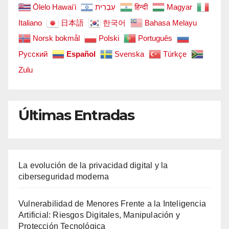
Ōlelo Hawaiʻi
עִבְרִית
हिन्दी
Magyar
Italiano
日本語
한국어
Bahasa Melayu
Norsk bokmål
Polski
Português
Русский
Español
Svenska
Türkçe
Zulu
Últimas Entradas
La evolución de la privacidad digital y la
ciberseguridad moderna
Vulnerabilidad de Menores Frente a la Inteligencia
Artificial: Riesgos Digitales, Manipulación y
Protección Tecnológica