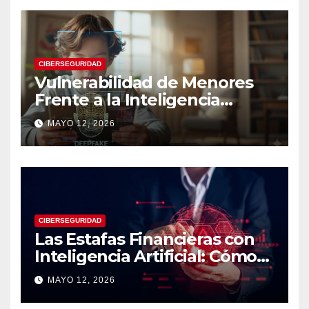
CIBERSEGURIDAD
Vulnerabilidad de Menores
Frente a la Inteligencia
Artificial: Riesgos Digitales,
MAYO 12, 2026
Manipulación y Protección
Tecnológica
CIBERSEGURIDAD
Las Estafas Financieras con
Inteligencia Artificial: Cómo
Operan, Cómo Detectarlas y
MAYO 12, 2026
Cómo Protegerse