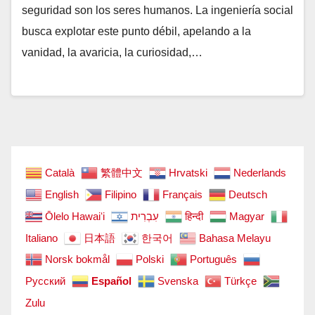
seguridad son los seres humanos. La ingeniería social
busca explotar este punto débil, apelando a la
vanidad, la avaricia, la curiosidad,…
Català
繁體中文
Hrvatski
Nederlands
English
Filipino
Français
Deutsch
Ōlelo Hawaiʻi
עִבְרִית
हिन्दी
Magyar
Italiano
日本語
한국어
Bahasa Melayu
Norsk bokmål
Polski
Português
Русский
Español
Svenska
Türkçe
Zulu