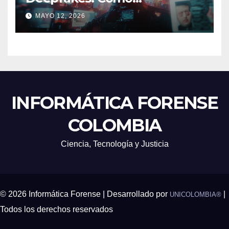
Detectarlos y Qué
MAYO 12, 2026
Herramientas Utilizar en
Investigaciones Digitales
INFORMÁTICA FORENSE
COLOMBIA
Ciencia, Tecnología y Justicia
© 2026 Informática Forense | Desarrollado por
|
UNICOLOMBIA®
Todos los derechos reservados