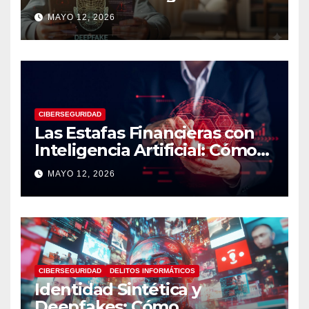
Artificial: Riesgos Digitales,
MAYO 12, 2026
Manipulación y Protección
Tecnológica
CIBERSEGURIDAD
Las Estafas Financieras con
Inteligencia Artificial: Cómo
Operan, Cómo Detectarlas y
MAYO 12, 2026
Cómo Protegerse
CIBERSEGURIDAD
DELITOS INFORMÁTICOS
Identidad Sintética y
Deepfakes: Cómo