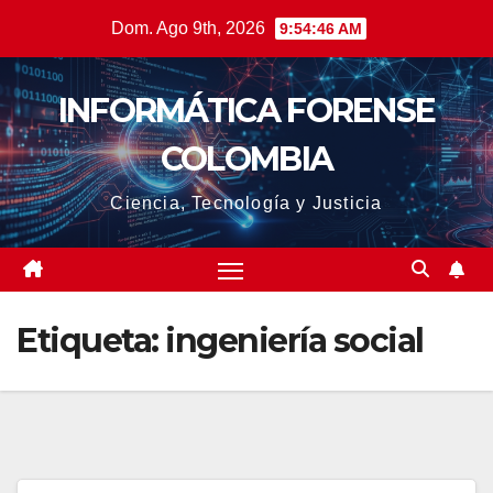
Saltar
Dom. Ago 9th, 2026
9:54:47 AM
al
contenido
INFORMÁTICA FORENSE
COLOMBIA
Ciencia, Tecnología y Justicia
Etiqueta:
ingeniería social