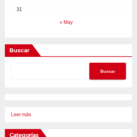
31
« May
Buscar
Buscar
:
Leer más
¿Que
es
Categorías