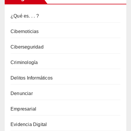
la
ingeniería
¿Qué es. . . ?
social?
Cibernoticias
Ciberseguridad
Criminología
Delitos Informáticos
Denunciar
Empresarial
Evidencia Digital