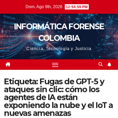
Saltar
Dom. Ago 9th, 2026
12:55:00 PM
al
contenido
INFORMÁTICA FORENSE
COLOMBIA
Ciencia, Tecnología y Justicia
Etiqueta:
Fugas de GPT-5 y
ataques sin clic: cómo los
agentes de IA están
exponiendo la nube y el IoT a
nuevas amenazas