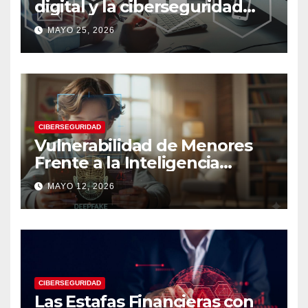
digital y la ciberseguridad
moderna
MAYO 25, 2026
CIBERSEGURIDAD
Vulnerabilidad de Menores
Frente a la Inteligencia
Artificial: Riesgos Digitales,
MAYO 12, 2026
Manipulación y Protección
Tecnológica
CIBERSEGURIDAD
Las Estafas Financieras con