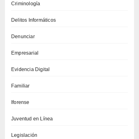
Criminología
los
agentes
Delitos Informáticos
de
IA
Denunciar
están
Empresarial
exponiendo
la
Evidencia Digital
nube
y
Familiar
el
IoT
Iforense
a
Juventud en Línea
nuevas
amenazas
Legislación