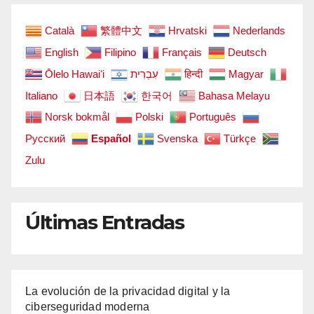
Català
繁體中文
Hrvatski
Nederlands
English
Filipino
Français
Deutsch
Ōlelo Hawaiʻi
עִבְרִית
हिन्दी
Magyar
Italiano
日本語
한국어
Bahasa Melayu
Norsk bokmål
Polski
Português
Русский
Español
Svenska
Türkçe
Zulu
Últimas Entradas
La evolución de la privacidad digital y la
ciberseguridad moderna