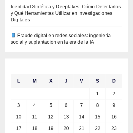
Identidad Sintética y Deepfakes: Cómo Detectarlos
y Qué Herramientas Utilizar en Investigaciones
Digitales
Fraude digital en redes sociales: ingeniería
social y suplantación en la era de la IA
agosto 2026
L
M
X
J
V
S
D
1
2
3
4
5
6
7
8
9
10
11
12
13
14
15
16
17
18
19
20
21
22
23