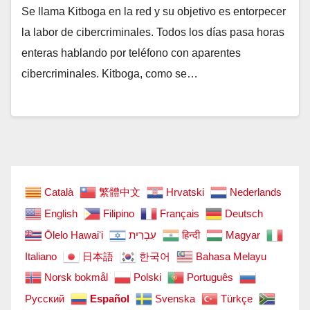
Se llama Kitboga en la red y su objetivo es entorpecer
la labor de cibercriminales. Todos los días pasa horas
enteras hablando por teléfono con aparentes
cibercriminales. Kitboga, como se…
Català
繁體中文
Hrvatski
Nederlands
English
Filipino
Français
Deutsch
Ōlelo Hawaiʻi
עִבְרִית
हिन्दी
Magyar
Italiano
日本語
한국어
Bahasa Melayu
Norsk bokmål
Polski
Português
Русский
Español
Svenska
Türkçe