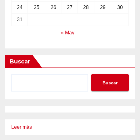
24
25
26
27
28
29
30
31
« May
Buscar
Buscar
:
Leer más
El