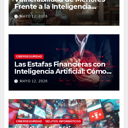
Frente a la Inteligencia
Artificial: Riesgos Digitales,
MAYO 12, 2026
Manipulación y Protección
Tecnológica
CIBERSEGURIDAD
Las Estafas Financieras con
Inteligencia Artificial: Cómo
Operan, Cómo Detectarlas y
MAYO 12, 2026
Cómo Protegerse
CIBERSEGURIDAD
DELITOS INFORMÁTICOS