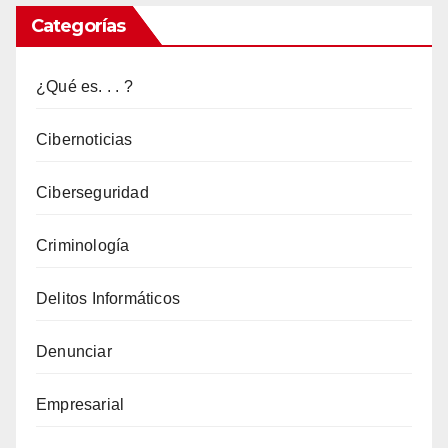
hombre
Categorías
que
se
¿Qué es. . . ?
burla
de
Cibernoticias
los
Ciberseguridad
estafadores
en
Criminología
internet
Delitos Informáticos
Denunciar
Empresarial