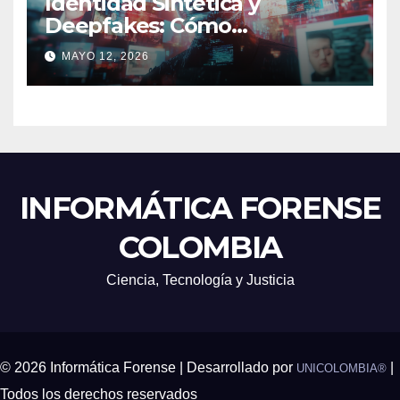
Identidad Sintética y
Deepfakes: Cómo
Detectarlos y Qué
MAYO 12, 2026
Herramientas Utilizar en
Investigaciones Digitales
INFORMÁTICA FORENSE
COLOMBIA
Ciencia, Tecnología y Justicia
© 2026 Informática Forense | Desarrollado por
|
UNICOLOMBIA®
Todos los derechos reservados