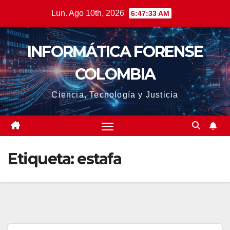
Saltar
Lun. Ago 10th, 2026
6:47:34 AM
al
contenido
INFORMÁTICA FORENSE
COLOMBIA
Ciencia, Tecnología y Justicia
Etiqueta:
estafa