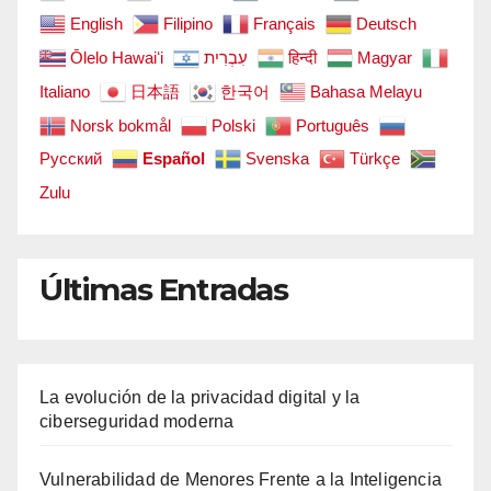
English
Filipino
Français
Deutsch
Ōlelo Hawaiʻi
עִבְרִית
हिन्दी
Magyar
Italiano
日本語
한국어
Bahasa Melayu
Norsk bokmål
Polski
Português
Русский
Español
Svenska
Türkçe
Zulu
Últimas Entradas
La evolución de la privacidad digital y la
ciberseguridad moderna
Vulnerabilidad de Menores Frente a la Inteligencia