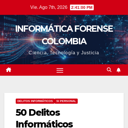
Saltar
Vie. Ago 7th, 2026
2:41:01 PM
al
contenido
INFORMÁTICA FORENSE
COLOMBIA
Ciencia, Tecnología y Justicia
DELITOS INFORMÁTICOS
SI PERSONAL
50 Delitos
Informáticos